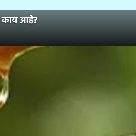
म काय आहे?