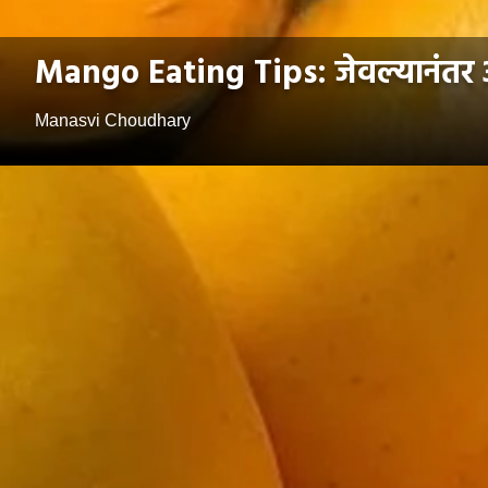
Mango Eating Tips: जेवल्यानंतर आं
Manasvi Choudhary