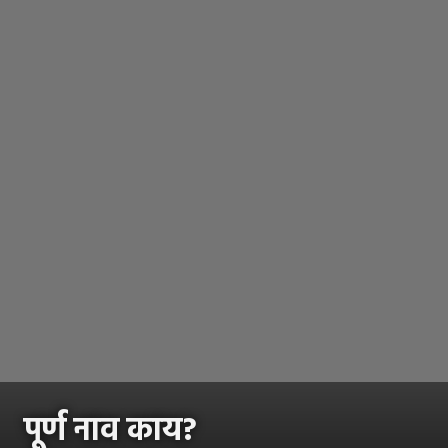
पूर्ण नाव काय?