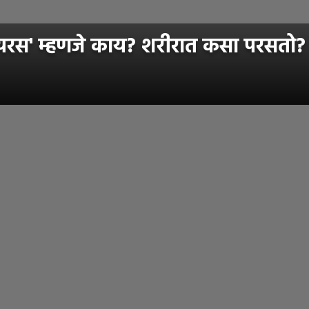
रस' म्हणजे काय? शरीरात कसा परसतो? 'ह