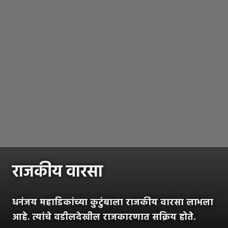
राजकीय वारसा
धनंजय महाडिकांच्या कुटुंबाला राजकीय वारसा लाभला
आहे. त्यांचे वडीलदेखील राजकारणात सक्रिय होते.