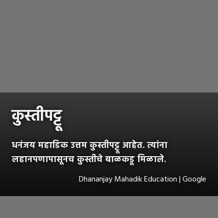
कुस्तीपट्टू
धनंजय महाडिक उत्तम कुस्तीपट्टू आहेत. त्यांना
लहानपणापासूनच कुस्तीचे बाळकडू मिळाले.
Dhananjay Mahadik Education | Google