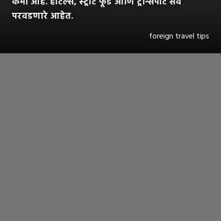
कमी आहे. हॉटेल्स, स्ट्रीट फूड आणि ट्रान्सपोर्ट सर्व
परवडणारे आहेत.
foreign travel tips