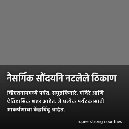
नैसर्गिक सौंदर्याने नटलेले ठिकाण
व्हिएतनाममध्ये पर्वत, समुद्रकिनारे, मंदिरे आणि
ऐतिहासिक शहरं आहेत. जे प्रत्येक पर्यटकासाठी
आकर्षणाचा केंद्रबिंदू आहेत.
rupee strong countries