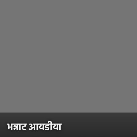
भन्नाट आयडीया