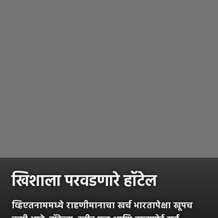
खिशाला परवडणारे हॉटेल
व्हिएतनाममध्ये राहणीमानाचा खर्च भारतापेक्षा खूपच