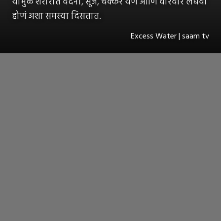
यामुळे शरीरात वेदना, सूज, चक्कर येणं आणि वारंवार लघवी
होणं अशा समस्या दिसतात.
Excess Water | saam tv