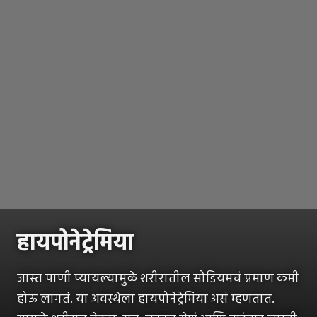
हायपोनेट्रेमिया
जास्त पाणी प्यायल्यामुळे शरीरातील सोडियमचं प्रमाण कमी
होऊ लागतं. या अवस्थेला हायपोनेट्रेमिया असं म्हणतात.