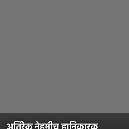
अतिरेक नेहमीच हानिकारक