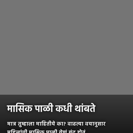
मासिक पाळी कधी थांबते
मात्र तुम्हाला माहितीये का? वाढत्या वयानुसार
महिलांची मासिक पाळी येणं बंद होतं.