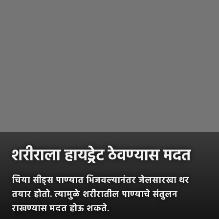
शरीराला हायड्रेट ठेवण्यास मदत
चिया सीड्स पाण्यात भिजवल्यानंतर जेलसारखा थर
तयार होतो. त्यामुळे शरीरातील पाण्याचे संतुलन
राखण्यास मदत होऊ शकते.