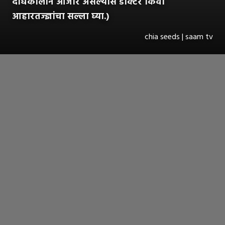
दीर्घकालीन आजार असल्यास डॉक्टर किंवा
आहारतज्ज्ञांचा सल्ला घ्या.)
chia seeds | saam tv