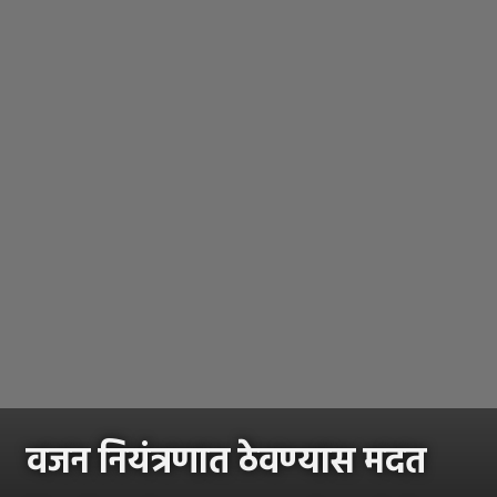
वजन नियंत्रणात ठेवण्यास मदत