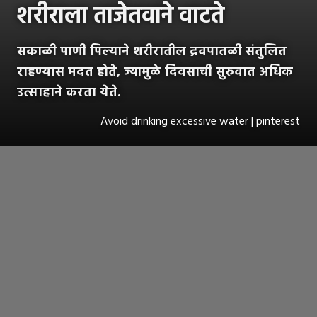
शरीराला ताजेतवाने वाटते
सकाळी पाणी पिल्याने शरीरातील द्रवपातळी संतुलित
राहण्यास मदत होते, ज्यामुळे दिवसाची सुरुवात अधिक
उत्साहाने करता येते.
Avoid drinking excessive water | pinterest