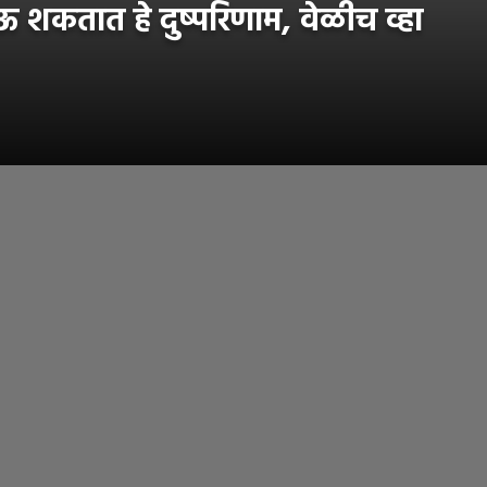
 शकतात हे दुष्परिणाम, वेळीच व्हा