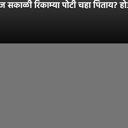
 सकाळी रिकाम्या पोटी चहा पिताय? होऊ