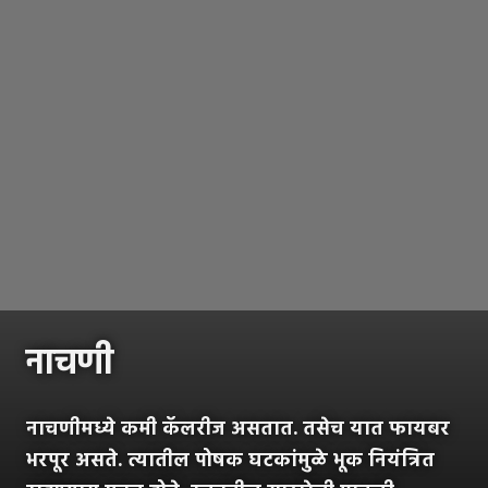
नाचणी
नाचणीमध्ये कमी कॅलरीज असतात. तसेच यात फायबर
भरपूर असते. त्यातील पोषक घटकांमुळे भूक नियंत्रित