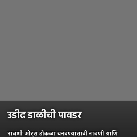
उडीद डाळीची पावडर
नाचणी-ओट्स ढोकळा बनवण्यासाठी नाचणी आणि