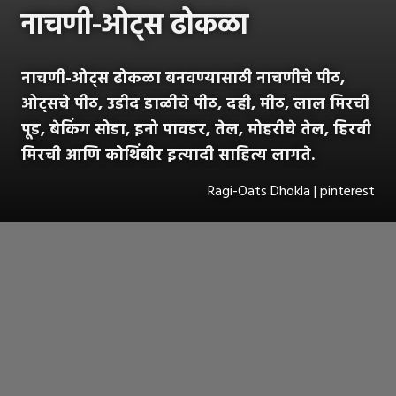
नाचणी-ओट्स ढोकळा
नाचणी-ओट्स ढोकळा बनवण्यासाठी नाचणीचे पीठ,
ओट्सचे पीठ, उडीद डाळीचे पीठ, दही, मीठ, लाल मिरची
पूड, बेकिंग सोडा, इनो पावडर, तेल, मोहरीचे तेल, हिरवी
मिरची आणि कोथिंबीर इत्यादी साहित्य लागते.
Ragi-Oats Dhokla | pinterest