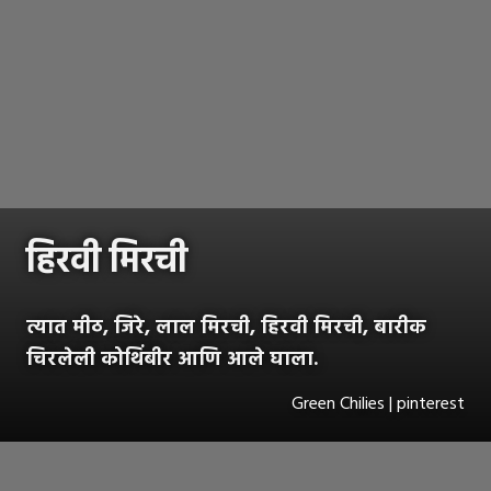
हिरवी मिरची
त्यात मीठ, जिरे, लाल मिरची, हिरवी मिरची, बारीक
चिरलेली कोथिंबीर आणि आले घाला.
Green Chilies | pinterest