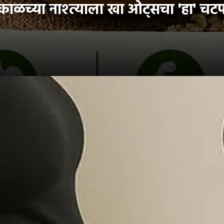
ळच्या नाश्त्याला खा ओट्सचा 'हा' चटप