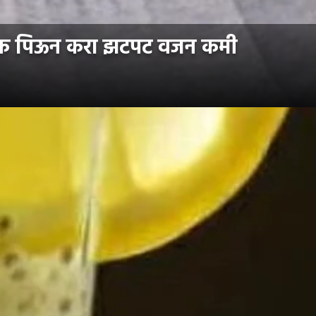
रिंक पिऊन करा झटपट वजन कमी