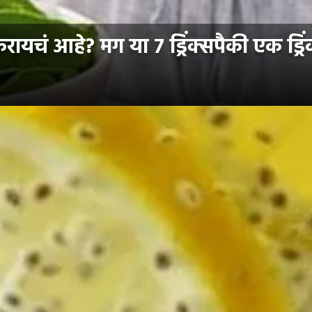
यचं आहे? मग या ७ ड्रिंक्सपैकी एक ड्