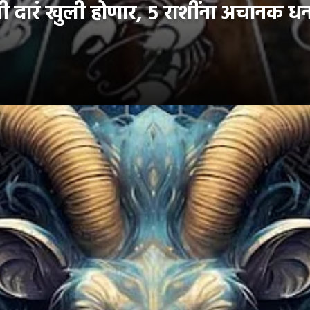
ारं खुली होणार, ५ राशींना अचानक धन