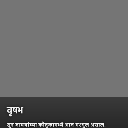
वृषभ
सून जावयांच्या कौतुकामध्ये आज मश्गुल असाल.