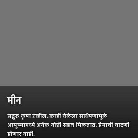
मीन
सद्गुरु कृपा राहील. काही वेळेला साधेपणामुळे
आयुष्यामध्ये अनेक गोष्टी सहज मिळतात. प्रेमाची वाटणी
होणार नाही.