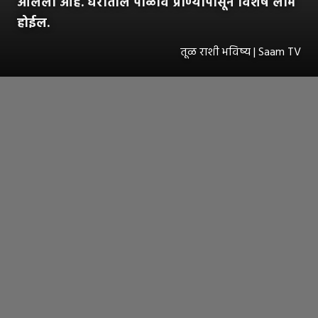
आलेला आहे. घरातील पाळीव प्राण्यांपासून विशेष लाभ
होईल.
तूळ राशी भविष्य | Saam TV