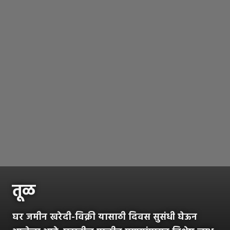
तूळ
घर जमीन खरेदी-विक्री यासाठी दिवस सुसंधी घेऊन