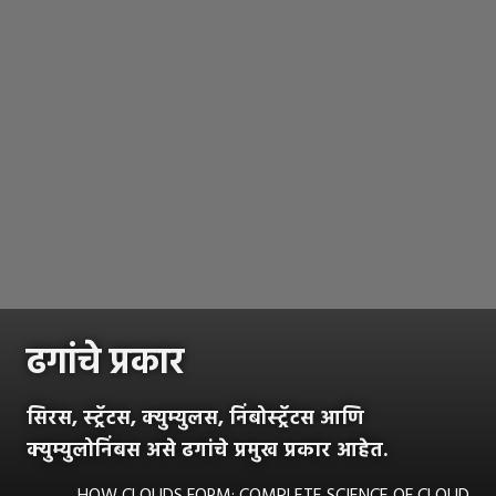
ढगांचे प्रकार
सिरस, स्ट्रॅटस, क्युम्युलस, निंबोस्ट्रॅटस आणि
क्युम्युलोनिंबस असे ढगांचे प्रमुख प्रकार आहेत.
HOW CLOUDS FORM: COMPLETE SCIENCE OF CLOUD