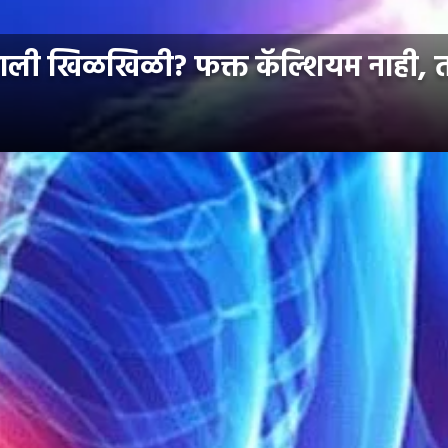
ी खिळखिळी? फक्त कॅल्शियम नाही, तर 