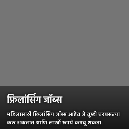
फ्रिलांसिंग जॉब्स
महिलासाठी फ्रिलांसिंग जॉब्स आहेत जे तुम्ही घरबसल्या
करू शकतात आणि लाखों रूपये कमवू शकता.