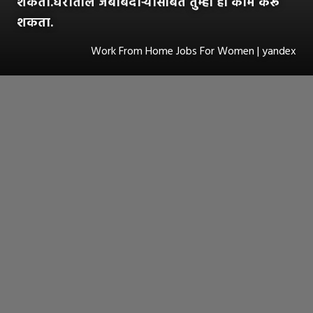
शकता.घरातील जबाबदाऱ्यासोबत तुम्ही ही कामे करू
शकता.
Work From Home Jobs For Women | yandex