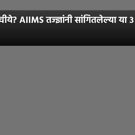
े? AIIMS तज्ज्ञांनी सांगितलेल्या या ३