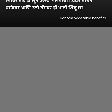
त्यावर मीठ घालून एकदा पाण्याचा हबका मारून
वाफेवर आणि स्लो गॅसवर ही भाजी शिजू द्या.
kontola vegetable benefits