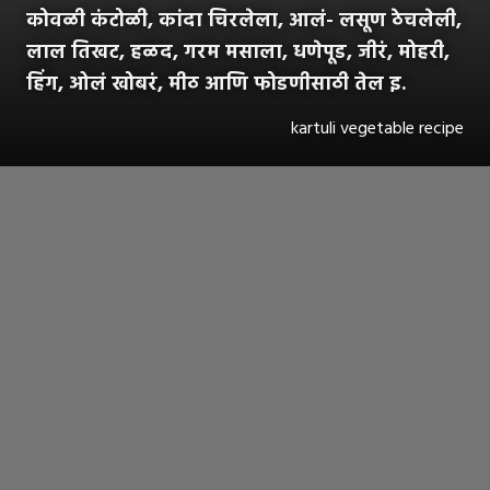
कोवळी कंटोळी, कांदा चिरलेला, आलं- लसूण ठेचलेली,
लाल तिखट, हळद, गरम मसाला, धणेपूड, जीरं, मोहरी,
हिंग, ओलं खोबरं, मीठ आणि फोडणीसाठी तेल इ.
kartuli vegetable recipe