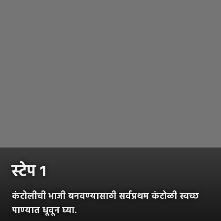
स्टेप १
कंटोलीची भाजी बनवण्यासाठी सर्वप्रथम कंटोळी स्वच्छ
पाण्यात धूवून घ्या.