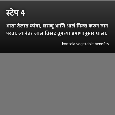
स्टेप ४
आता तेलात कांदा, लसणू आणि आलं मिक्स करून छान
परता. त्यानंतर लाल तिखट तुमच्या प्रमाणानुसार घाला.
kontola vegetable benefits