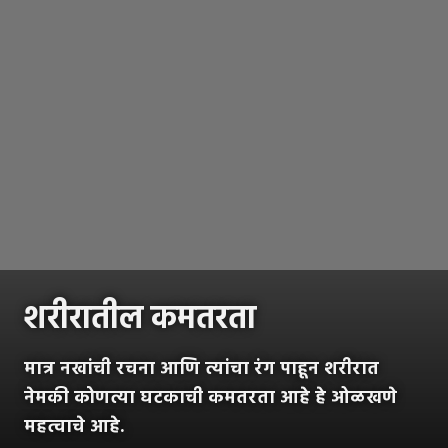
शरीरातील कमतरता
मात्र नखांची रचना आणि त्यांचा रंग पाहून शरीरात
नेमकी कोणत्या घटकाची कमतरता आहे हे ओळखणे
महत्वाचे आहे.