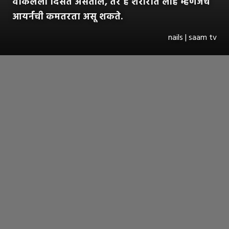
वाकलेली दिसत असतील, तर हे शरीरात लोह म्हणजेच
आयर्नची कमतरता असू शकते.
nails | saam tv