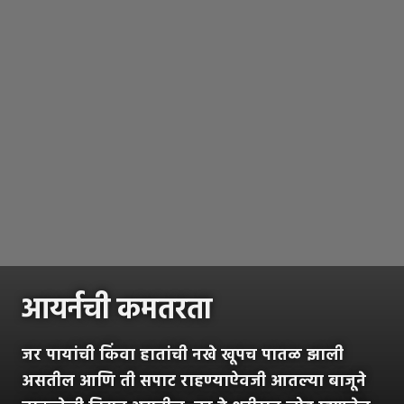
आयर्नची कमतरता
जर पायांची किंवा हातांची नखे खूपच पातळ झाली
असतील आणि ती सपाट राहण्याऐवजी आतल्या बाजूने