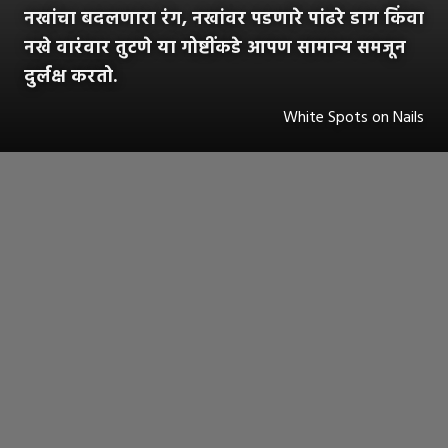
नखांचा बदलणारा रंग, नखांवर पडणारे पांढरे डाग किंवा
नखे वारंवार तुटणे या गोष्टींकडे आपण सामान्य समजून
दुर्लक्ष करतो.
White Spots on Nails