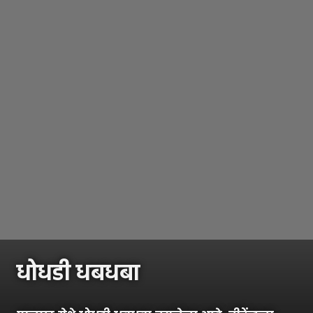
धोधडी धबधबा