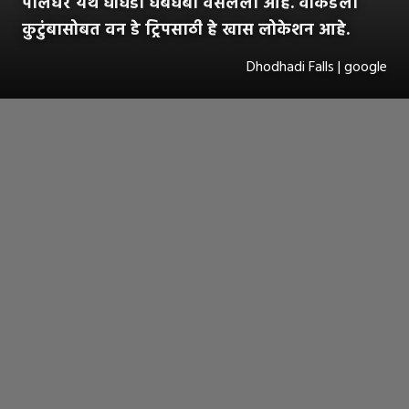
पालघर येथे धोधडी धबधबा वसलेला आहे. वीकेंडला
कुटुंबासोबत वन डे ट्रिपसाठी हे खास लोकेशन आहे.
Dhodhadi Falls | google