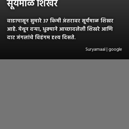
सूर्यमाळ शिखर
वाडापासून सुमारे ३७ किमी अंतरावर सूर्यमाळ शिखर
आहे. येथून दऱ्या, धुक्याने आच्छादलेली शिखरे आणि
दाट जंगलांचे विहंगम दृश्य दिसते.
Suryamaal | google