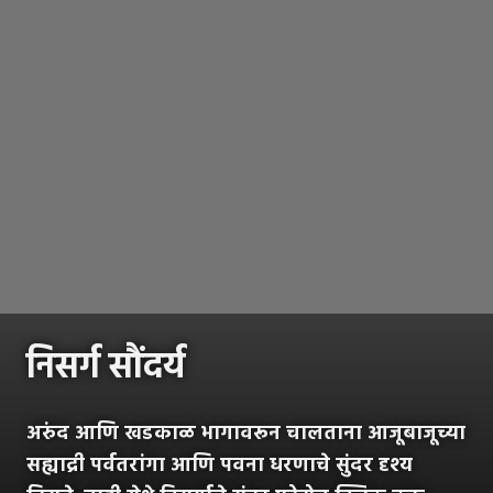
निसर्ग सौंदर्य
अरुंद आणि खडकाळ भागावरून चालताना आजूबाजूच्या
सह्याद्री पर्वतरांगा आणि पवना धरणाचे सुंदर दृश्य