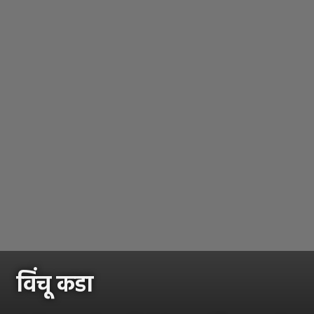
विंचू कडा