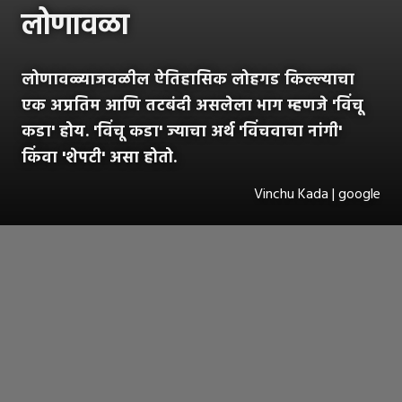
लोणावळा
लोणावळ्याजवळील ऐतिहासिक लोहगड किल्ल्याचा
एक अप्रतिम आणि तटबंदी असलेला भाग म्हणजे 'विंचू
कडा' होय. 'विंचू कडा' ज्याचा अर्थ 'विंचवाचा नांगी'
किंवा 'शेपटी' असा होतो.
Vinchu Kada | google