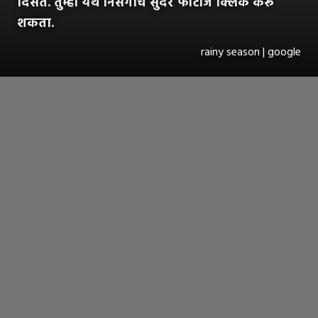
दिसते. तुम्ही येथे निसर्गाचे सुंदर फोटोज क्लिक करू
शकता.
rainy season | google