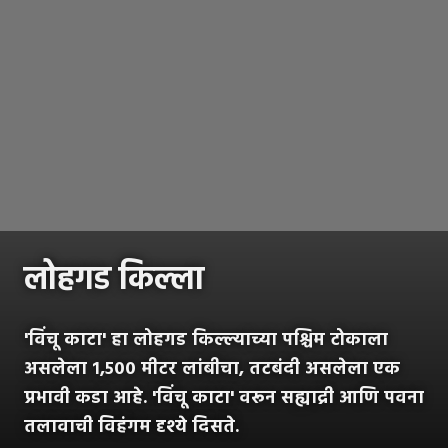
लोहगड किल्ला
'विंचू काटा' हा लोहगड किल्ल्याच्या पश्चिम टोकाला
असलेला १,५०० मीटर लांबीचा, तटबंदी असलेला एक
प्रभावी कडा आहे. 'विंचू काटा' वरून सह्याद्री आणि पवना
तलावाची विहंगम दृश्ये दिसते.