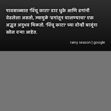
पावसाळ्यात 'विंचू काटा' दाट धुके आणि ढगांनी
वेढलेला असतो, ज्यामुळे 'ढगांतून चालण्याचा' एक
अद्भुत अनुभव मिळतो. 'विंचू काटा' च्या दोन्ही बाजूंना
खोल दऱ्या आहेत.
rainy season | google