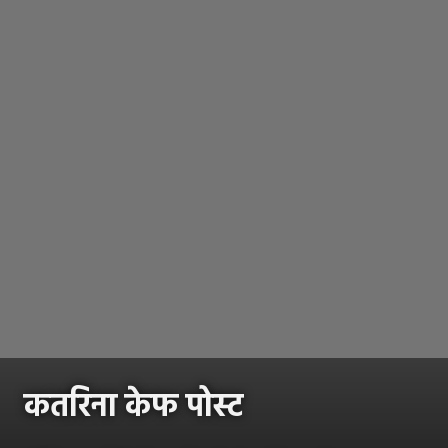
कतरिना केफ पोस्ट