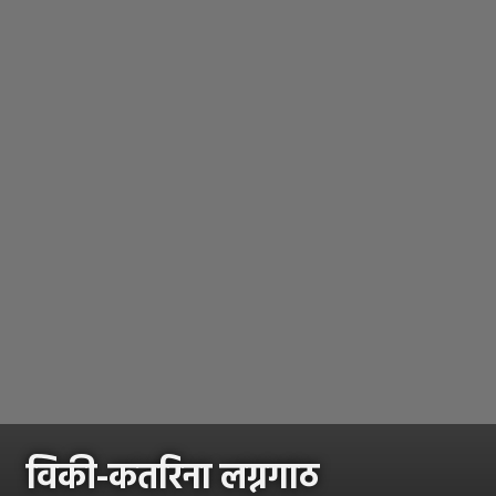
विकी-कतरिना लग्नगाठ