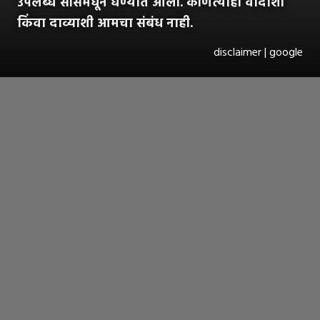
उपलब्ध सोर्समधून घेण्यात आली. कोणत्याही वादाशी
किंवा दाव्याशी आमचा संबंध नाही.
disclaimer | google