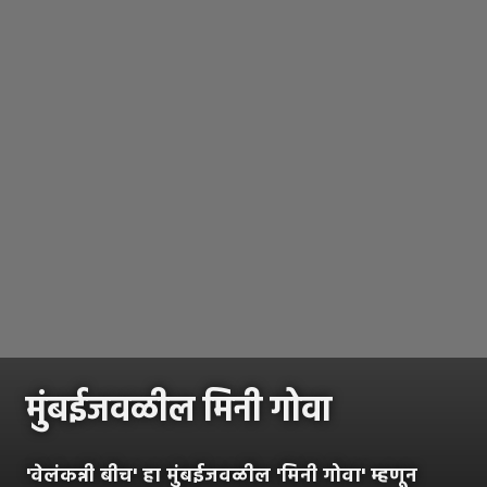
मुंबईजवळील मिनी गोवा
'वेलंकन्नी बीच' हा मुंबईजवळील 'मिनी गोवा' म्हणून