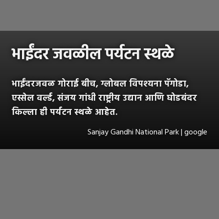
भाईंदर जवळील पर्यटन स्थळे
भाईंदरजवळ गोराई बीच, ग्लोबल विपश्यना पॅगोडा,
एस्सेल वर्ल्ड, संजय गांधी राष्ट्रीय उद्यान आणि घोडबंदर
किल्ला ही पर्यटन स्थळे आहेत.
Sanjay Gandhi National Park | google