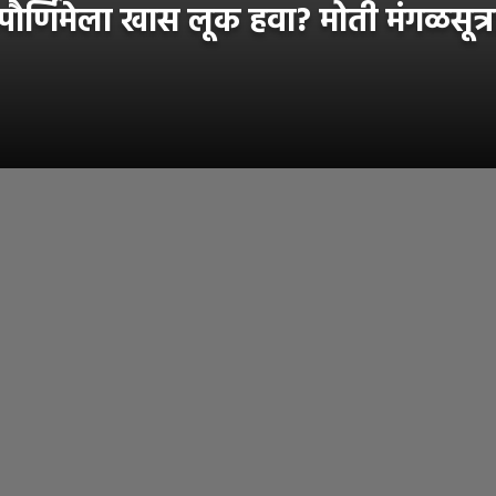
मेला खास लूक हवा? मोती मंगळसूत्राच्या 