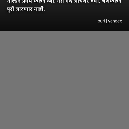
गोल्डन फ्राय करून घ्या. गॅस मंद आचेवर ठेवा, जेणेकरून
पुरी जळणार नाही.
puri | yandex