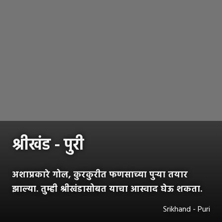
श्रीखंड - पुरी
अशाप्रकारे गोल, कुरकुरीत फणसाच्या पुऱ्या तयार
झाल्या. तुम्ही श्रीखंडासोबत याचा आस्वाद घेऊ शकता.
Srikhand - Puri