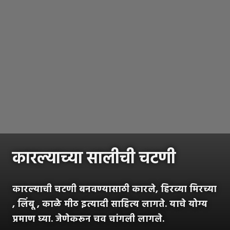
कारल्याच्या सालीची चटणी
कारल्याची चटणी बनवण्यासाठी कारले, हिरव्या मिरच्या
, लिंबू , काळे मीठ इत्यादी साहित्य लागते. याचे योग्य
प्रमाण घ्या. जेणेकरून चव चांगली लागले.