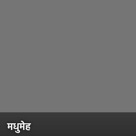
मधुमेह