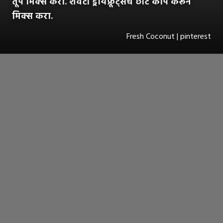
तूप मिक्स करा. शेवटी ड्रायफ्रूट्सचे छोटे काप करून
मिक्स करा.
Fresh Coconut | pinterest