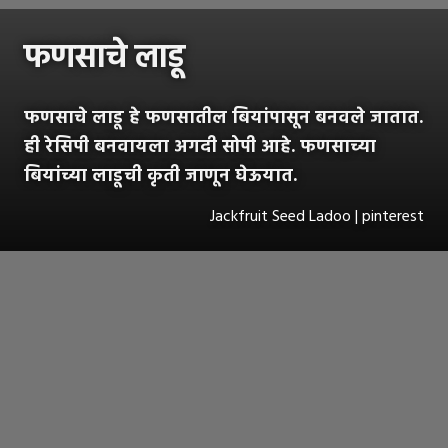
फणसाचे लाडू
फणसाचे लाडू हे फणसातील बियांपासून बनवले जातात.
ही रेसिपी बनवायला अगदी सोपी आहे. फणसाच्या
बियांच्या लाडूची कृती जाणून घेऊयात.
Jackfruit Seed Ladoo | pinterest