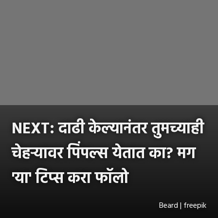
NEXT: दाढी केल्यानंतर तुमच्याही
चेहऱ्यावर पिंपल्स येतात का? मग
'या' टिप्स करा फॉलो
Beard | freepik