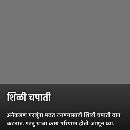
शिळी चपाती
अनेकजण गरजूंना मदत करण्यासाठी शिळी चपाती दान
करतात. परंतु याचा काय परिणाम होतो. जाणून घ्या.