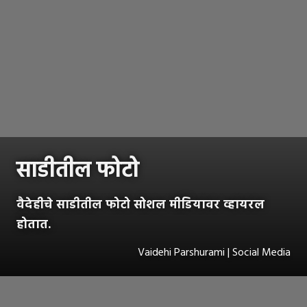
साडीतील फोटो
वैदेहीचे साडीतील फोटो सोशल मीडियावर व्हायरल
होतात.
Vaidehi Parshurami | Social Media