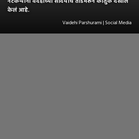
नेटकऱ्यांनी वैदेहीच्या सौंदर्याचे तोंडभरून कौतुक देखील
केलं आहे.
Vaidehi Parshurami | Social Media