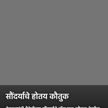
सौंदर्याचे होतय कौतुक