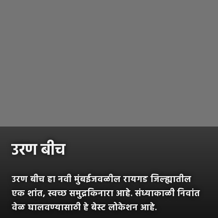
उरण बीच
उरण बीच हा नवी मुंबईजवळील रायगड जिल्ह्यातील
एक शांत, स्वच्छ समुद्रकिनारा आहे. संध्याकाळी निवांत
वेळ घालवण्यासाठी हे बेस्ट लोकेशन आहे.