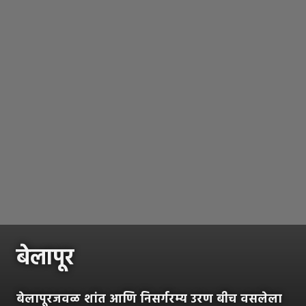
बेलापूर
बेलापूरजवळ शांत आणि निसर्गरम्य उरण बीच वसलेला