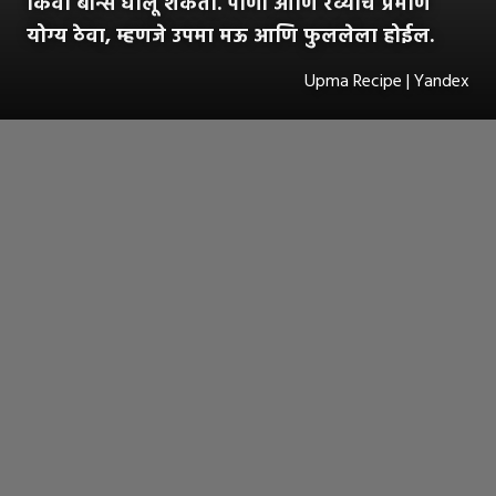
किंवा बीन्स घालू शकता. पाणी आणि रव्याचे प्रमाण
योग्य ठेवा, म्हणजे उपमा मऊ आणि फुललेला होईल.
Upma Recipe | Yandex