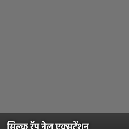
सिल्क रॅप नेल एक्सटेंशन