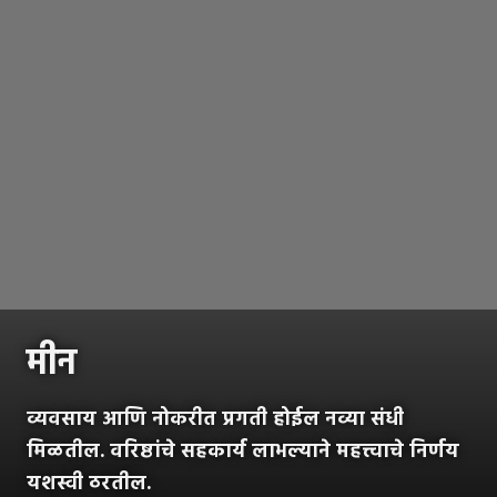
मीन
व्यवसाय आणि नोकरीत प्रगती होईल नव्या संधी
मिळतील. वरिष्ठांचे सहकार्य लाभल्याने महत्त्वाचे निर्णय
यशस्वी ठरतील.