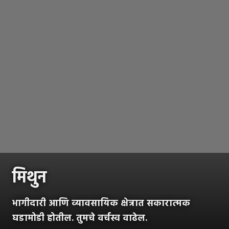
मिथुन
भागीदारी आणि व्यावसायिक क्षेत्रात सकारात्मक
घडामोडी होतील. तुमचे वर्चस्व वाढेल.