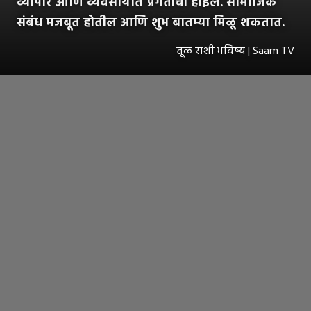
व्यापार आणि व्यवसायात प्रगतीची होईल. सामाजिक
संबंध मजबूत होतील आणि शुभ बातम्या मिळू शकतात.
तूळ राशी भविष्य | Saam TV