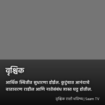
वृश्चिक
आर्थिक स्थितीत सुधारणा होईल. कुटुंबात आनंदाचे
वातावरण राहील आणि नातेसंबंध जास्त घट्ट होतील.
वृश्चिक राशी भविष्य | Saam TV