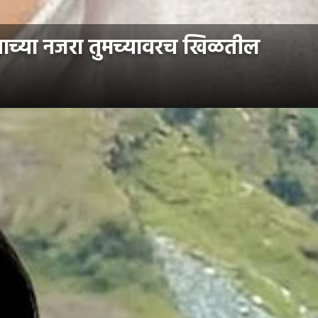
याच्या नजरा तुमच्यावरच खिळतील