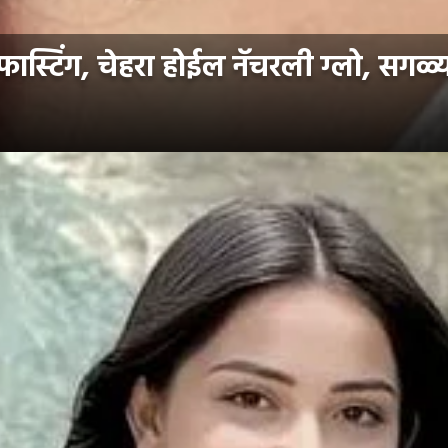
स्टिंग, चेहरा होईल नॅचरली ग्लो, सगळ्