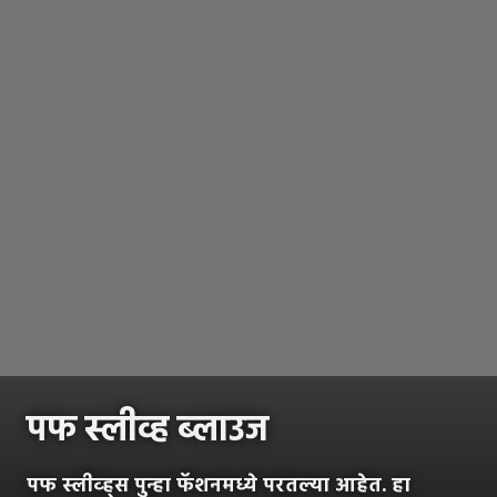
पफ स्लीव्ह ब्लाउज
पफ स्लीव्ह्स पुन्हा फॅशनमध्ये परतल्या आहेत. हा