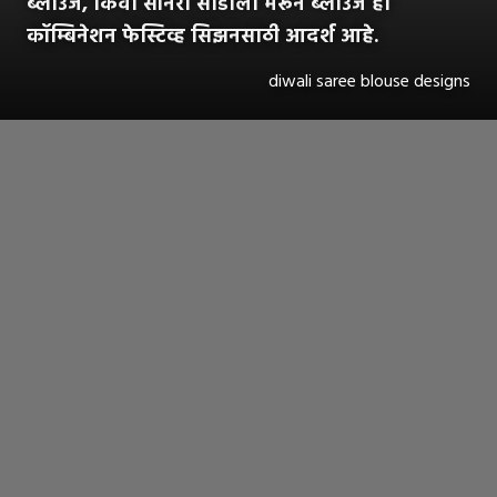
ब्लाउज, किंवा सोनरी साडीला मरून ब्लाउज हा
कॉम्बिनेशन फेस्टिव्ह सिझनसाठी आदर्श आहे.
diwali saree blouse designs