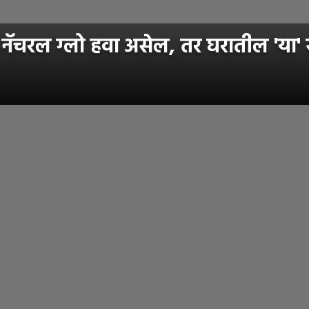
ॅचरल ग्लो हवा असेल, तर घरातील 'या' स