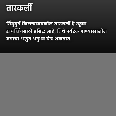
तारकर्ली
सिंधुदुर्ग किल्ल्याजवळील तारकर्ली हे स्कूबा
डायव्हिंगसाठी प्रसिद्ध आहे, जिथे पर्यटक पाण्याखालील
जगाचा अद्भुत अनुभव घेऊ शकतात.