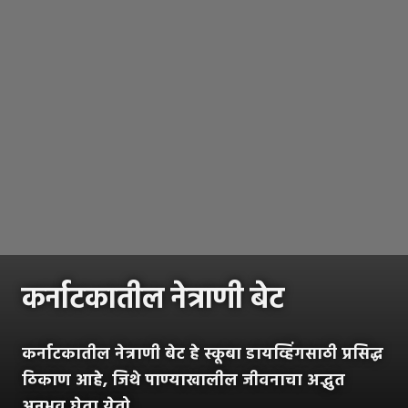
कर्नाटकातील नेत्राणी बेट
कर्नाटकातील नेत्राणी बेट हे स्कूबा डायव्हिंगसाठी प्रसिद्ध
ठिकाण आहे, जिथे पाण्याखालील जीवनाचा अद्भुत
अनुभव घेता येतो.