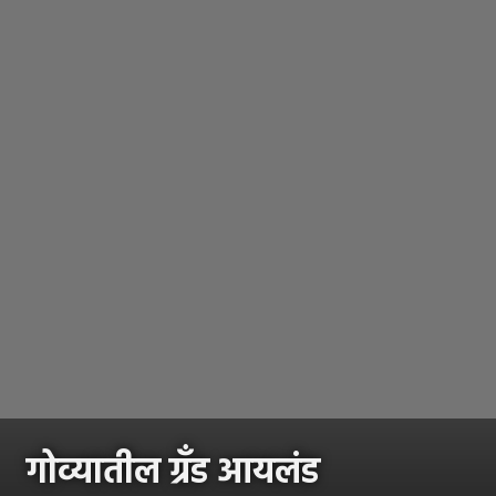
गोव्यातील ग्रँड आयलंड