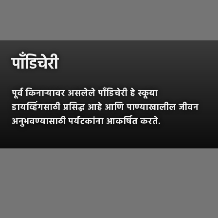
पाँडिचेरी
पूर्व किनाऱ्यावर असलेले पाँडिचेरी हे स्कूबा
डायव्हिंगसाठी प्रसिद्ध आहे आणि पाण्याखालील जीवन
अनुभवण्यासाठी पर्यटकांना आकर्षित करते.