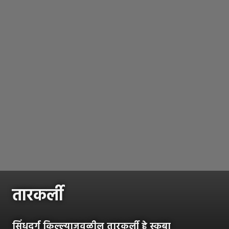
तारकर्ली
सिंधुदुर्ग किल्ल्याजवळील तारकर्ली हे स्कूबा