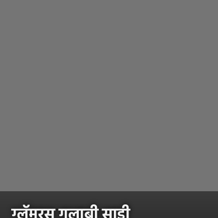
ग्लॅमरस गुलाबी साडी