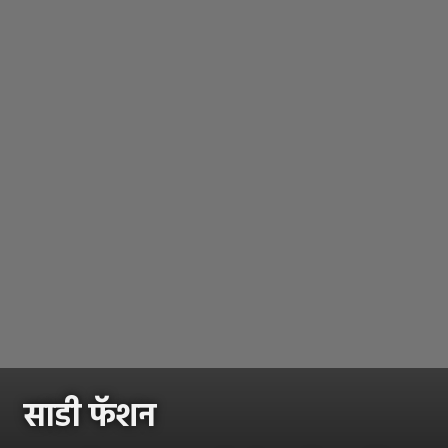
साडी फॅशन