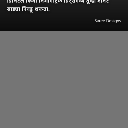
डिजिटल किंवा जिओमेट्रिक प्रिंट्समध्ये तुम्ही जॉर्जेट
साड्या निवडू शकता.
Saree Designs