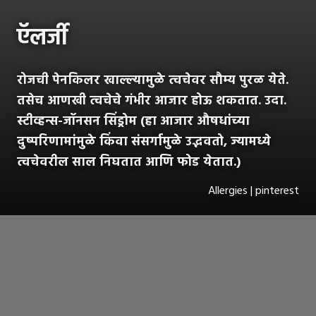
ऍलर्जी
रोजची पेनकिलर खाल्ल्यामुळे त्वचेवर सौम्य पुरळ येते.
तसेच आणखी त्वचेचे गंभीर आजार होऊ शकतात. उदा.
स्टीव्हन्स-जॉनसन सिंड्रोम (हा आजार औषधांच्या
दुष्परिणामांमुळे किंवा संसर्गामुळे उद्भवतो, ज्यामध्ये
त्वचेवरील साल निघतात आणि फोड येतात.)
Allergies | pinterest