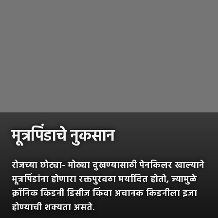
मूत्रपिंडाचे नुकसान
रोजच्या छोट्या- मोठ्या दुखण्यासाठी पेनकिलर खाल्याने
मूत्रपिंडांना होणारा रक्तपुरवठा मर्यादित होतो, ज्यामुळे
क्रॉनिक किडनी डिसीज किंवा अचानक किडनीला इजा
होण्याची शक्यता असते.