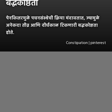
बद्धकोष्ठता
पेनकिलरमुळे पचनसंस्थेची क्रिया मंदावतात, ज्यामुळे
अनेकदा तीव्र आणि दीर्घकाळ टिकणारी बद्धकोष्ठता
होते.
Constipation | pinterest