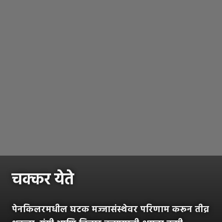
चक्कर येते
पेनकिलरमधील घटक मज्जासंस्थेवर परिणाम करून तीव्र