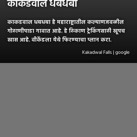
काकडवाल धबधबा
काकडवाल धबधबा हे महाराष्ट्रातील कल्याणजवळील
गोठाणीपाडा गावात आहे. हे ठिकाण ट्रेकिंगसाठी खूपच
खास आहे. वीकेंडला येथे फिरण्याचा प्लान करा.
Kakadwal Falls | google