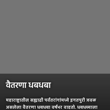
वैतरणा धबधबा
महाराष्ट्रातील सह्याद्री पर्वतरांगांमध्ये इगतपुरी जवळ
असलेला वैतरणा धबधबा वर्षभर वाहतो. धबधब्याला