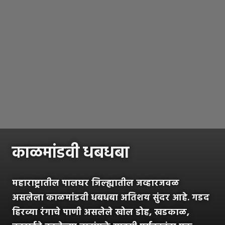
काळमांडवी धबधबा
महाराष्ट्रातील पालघर जिल्ह्यातील जव्हारजवळ
असलेला काळमांडवी धबधबा अतिशय सुंदर आहे. गडद
हिरव्या रंगाचे पाणी असलेले खोल डोह, खडकाळ,