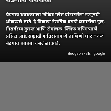
बेडगाव धबधबा
बेडगाव धबधब्याला 'सीक्रेट प्लेस वॉटरफॉल' म्हणूनही
ओळखले जाते. हे ठिकाण नैसर्गिक दगडी कमानीचा पूल,
निसर्गरम्य कुंडल आणि रोमांचक 'क्लिफ जंपिंग'साठी
प्रसिद्ध आहे. सह्याद्री पर्वतरांगांमध्ये ताम्हिणी घाटाजवळ
बेडगाव धबधबा वसलेला आहे.
Bedgaon Falls | google