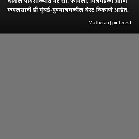
देखील पावसाळ्यात भेट द्या. फॅमिली, मित्रमंडळी आणि
कपलसाठी ही मुंबई-पुण्याजवळील बेस्ट ठिकाणे आहेत.
Matheran | pinterest