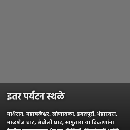
इतर पर्यटन स्थळे
माथेरान, महाबळेश्वर, लोणावळा, इगतपुरी, भंडारदरा,
माळशेज घाट, अंबोली घाट, सापुतारा या ठिकाणांना