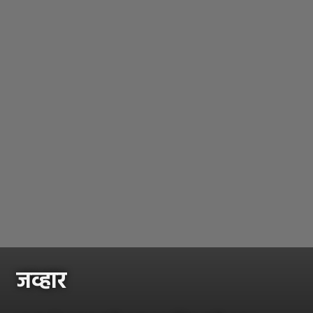
जव्हार