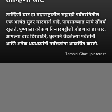
ताम्हिणी घाट
ताम्हिणी घाट हा महाराष्ट्रातील सह्याद्री पर्वतरांगेतील
एक अत्यंत सुंदर घाटमार्ग आहे, पावसाळ्यात याचे सौंदर्य
खुलते. पुण्याला कोकण किनारपट्टीशी जोडणारा हा घाट,
आपल्या दाट हिरवाईने, धुक्याने वेढलेल्या पर्वतांनी
आणि अनेक धबधब्यांनी पर्यटकांना आकर्षित करतो.
Tamhini Ghat | pinterest