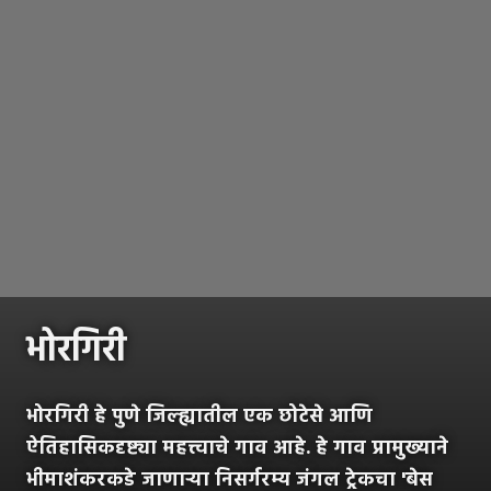
भोरगिरी
भोरगिरी हे पुणे जिल्ह्यातील एक छोटेसे आणि
ऐतिहासिकदृष्ट्या महत्त्वाचे गाव आहे. हे गाव प्रामुख्याने
भीमाशंकरकडे जाणाऱ्या निसर्गरम्य जंगल ट्रेकचा 'बेस