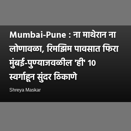
Mumbai-Pune : ना माथेरान ना
लोणावळा, रिमझिम पावसात फिरा
मुंबई-पुण्याजवळील 'ही' १०
स्वर्गाहून सुंदर ठिकाणे
Shreya Maskar