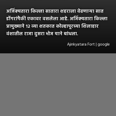
अजिंक्यतारा किल्ला सातारा शहराला वेढणाऱ्या सात
डोंगरांपैकी एकावर वसलेला आहे. अजिंक्यतारा किल्ला
प्रामुख्याने १२ व्या शतकात कोल्हापूरच्या शिलाहार
वंशातील राजा दुसरा भोज याने बांधला.
Ajinkyatara Fort | google