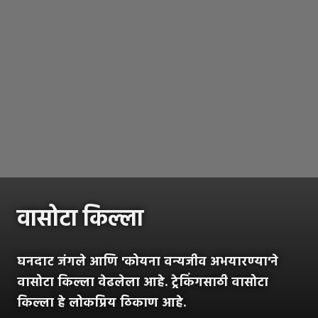
वासोटा किल्ला
घनदाट जंगले आणि 'कोयना वन्यजीव अभयारण्या'ने
वासोटा किल्ला वेढलेला आहे. ट्रेकिंगसाठी वासोटा
किल्ला हे लोकप्रिय ठिकाण आहे.