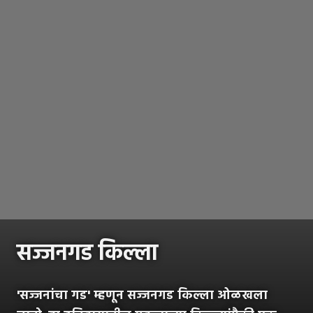
सज्जनगड किल्ला
'सज्जनांचा गड' म्हणून सज्जनगड किल्ला ओळखला