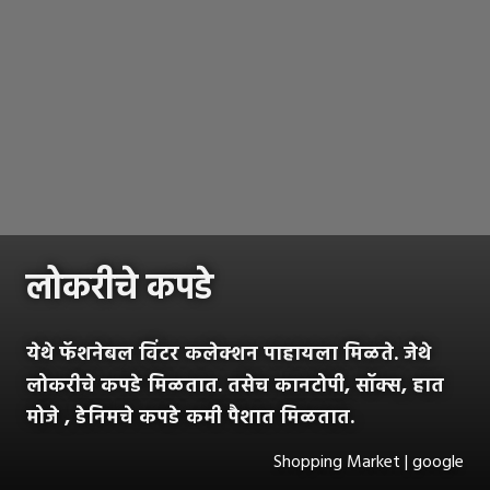
लोकरीचे कपडे
येथे फॅशनेबल विंटर कलेक्शन पाहायला मिळते. जेथे
लोकरीचे कपडे मिळतात. तसेच कानटोपी, सॉक्स, हात
मोजे , डेनिमचे कपडे कमी पैशात मिळतात.
Shopping Market | google