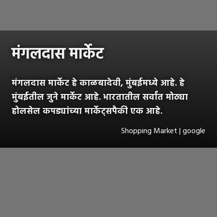
मंगलदास मार्केट
मंगलदास मार्केट हे काळबादेवी, मुंबईमध्ये आहे. हे
मुंबईतील जुने मार्केट आहे. भारतातील सर्वांत मोठ्या
होलसेल कपड्यांच्या मार्केट्सपैकी एक आहे.
Shopping Market | google