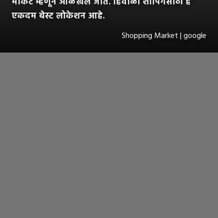
मार्केट म्हणून ओळखले जाते. हिवाळी शॉपिंगसाठी हे
एकदम बेस्ट लोकेशन आहे.
Shopping Market | google