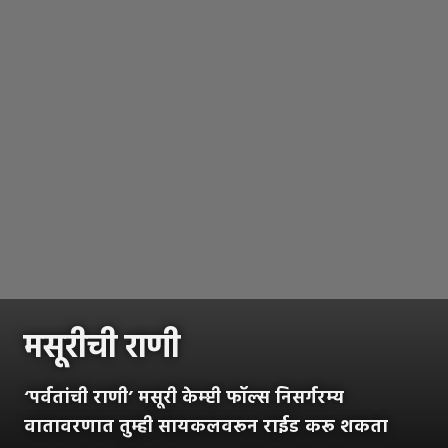
मसूरीची राणी
‘पर्वतांची राणी’ मसूरी केम्प्टी फॉल्स निसर्गरम्य
वातावरणात तुम्ही सायकलवरून राईड करू शकता