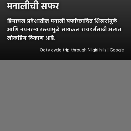
मनालीची सफर
हिमाचल प्रदेशातील मनाली बर्फाच्छादित शिखरांमुळे
आणि नयनरम्य रस्त्यांमुळे सायकल रायडर्ससाठी अत्यंत
लोकप्रिय ठिकाण आहे.
Ooty cycle trip through Nilgiri hills | Google