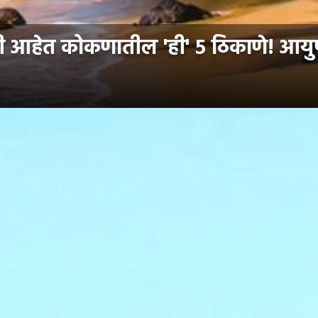
री आहेत कोकणातील 'ही' ५ ठिकाणे! आयु