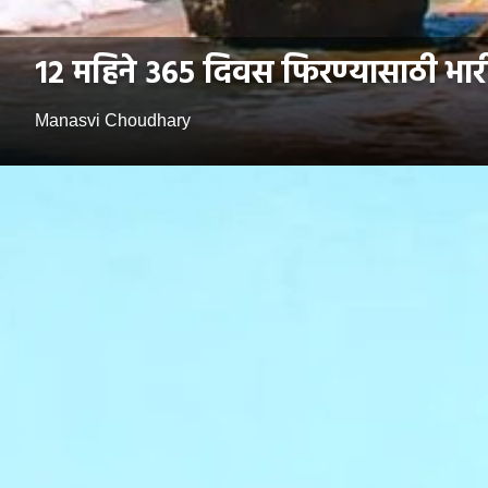
१२ महिने ३६५ दिवस फिरण्यासाठी भा
Manasvi Choudhary