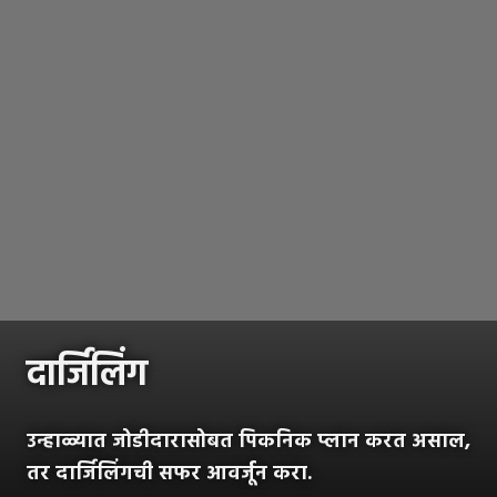
दार्जिलिंग
उन्हाळ्यात जोडीदारासोबत पिकनिक प्लान करत असाल,
तर दार्जिलिंगची सफर आवर्जून करा.