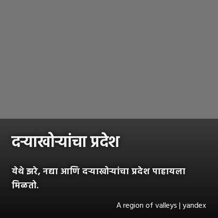
दऱ्याखोऱ्यांचा प्रदेश
येथे झरे, नद्या आणि दऱ्याखोऱ्यांचा प्रदेश पाहायला
मिळतो.
A region of valleys | yandex