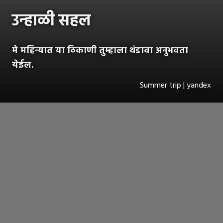
उन्हाळी सहल
मे महिन्यात या ठिकाणी तुम्हाला थंडावा अनुभवता
येईल.
Summer trip | yandex