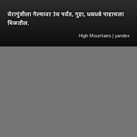
चेरापुंजीला गेल्यावर उंच पर्वत, गुहा, धबधबे पाहायला
मिळतील.
High Mountains | yandex