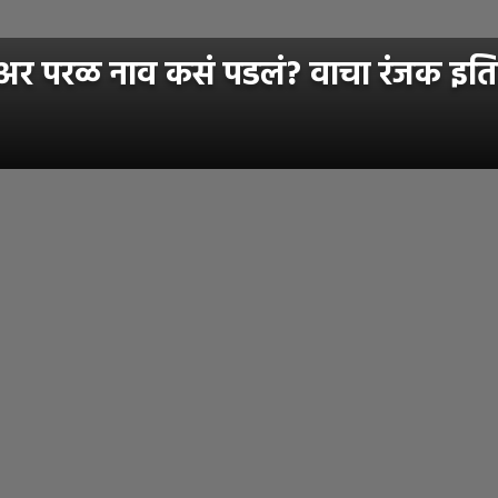
र परळ नाव कसं पडलं? वाचा रंजक इत